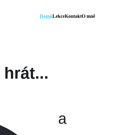
Domů
Lekce
Kontakt
O mně
hrát...
a