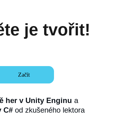
te je tvořit!
Začít
ě her v Unity Enginu
 a 
v C#
 od zkušeného lektora 