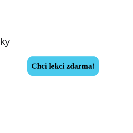
íky
Chci lekci zdarma!